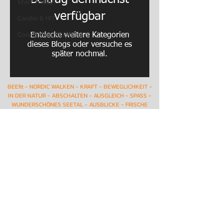
Start Today!
verfügbar
Cardio & HIT
Core & Weight Lifting
Entdecke weitere Kategorien
dieses Blogs oder versuche es
später nochmal.
BEEfit - NORDIC WALKEN - KRAFT - BEWEGLICHKEIT -
IN DER NATUR - ABSCHALTEN - AUSGLEICH - SPASS -
WUNDERSCHÖNES SEETAL - AUSBLICKE - FRISCHE
LUFT - HALLWILERSEE
© 2025 by BEEfit, Tennwil/Meisterschwanden